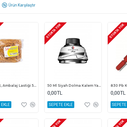
 dükkânları genellikle okul ya da işyerleri yakınında bulunmaktadır. Türk
Ürün Karşılaştır
an en uygun fiyata bulunabilmektedir.
STOKTA YOK
STOKTA YOK
3A Paket, Ambalaj Lastiği 500 gr, %100 Kaliteli Kauçuk Para Lastiği
50 Ml Siyah Dolma Kalem Yazı Mürekkebi
830 Pb K
0,00TL
0,00TL
 EKLE
SEPETE EKLE
SEPETE