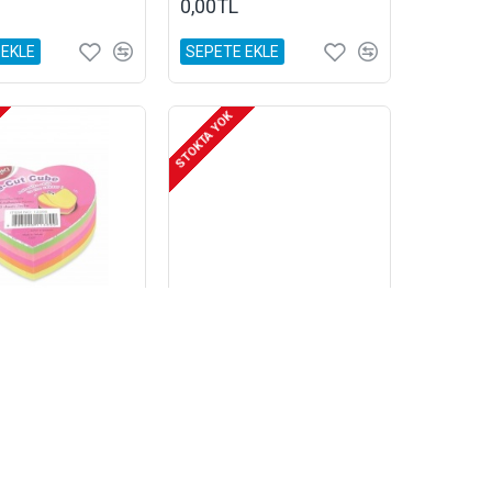
0,00TL
 EKLE
SEPETE EKLE
STOKTA YOK
Memo Kalp Şekilli 5 Renk 250 Sayfa No:12356
MyDido Rulo Satranç Okullara Özel
0,00TL
 EKLE
SEPETE EKLE