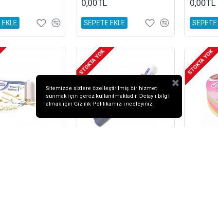
0,00TL
0,00TL
 EKLE
SEPETE EKLE
SEPETE
STOKTA YOK
STOKTA YOK
Sitemizde sizlere özelleştirilmiş bir hizmet
sunmak için çerez kullanılmaktadır. Detaylı bilgi
almak için
Gizlilik Politikamızı
inceleyiniz.
Maşa Raptiye Paper Fastaner 38mm 30 Adet
Mavi 360xl Beyaz Tahta Kalemi
0,00TL
0,00TL
 EKLE
SEPETE EKLE
SEPETE