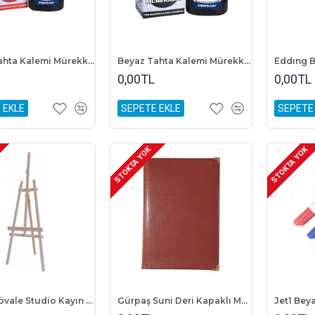
Beyaz Tahta Kalemi Mürekkebi Kırmızı 60 Ml
Beyaz Tahta Kalemi Mürekkebi Siyah 60 Ml
0,00TL
0,00TL
 EKLE
SEPETE EKLE
SEPETE
STOKTA YOK
STOKTA YOK
Fanart Şövale Studio Kayın 174x61 cm Demonte
Gürpaş Suni Deri Kapaklı Modelist Defteri 17X24 Çizgili Kahverengi