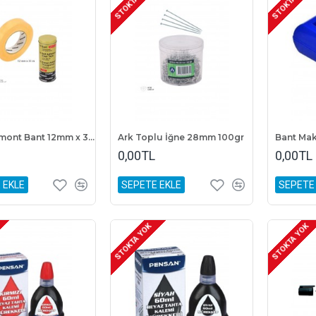
STOKTA YOK
STOKTA YOK
ARK Diamont Bant 12mm x 33metre 12'li Paket Metal Kutulu
Ark Toplu İğne 28mm 100gr
0,00TL
0,00TL
 EKLE
SEPETE EKLE
SEPETE
STOKTA YOK
STOKTA YOK