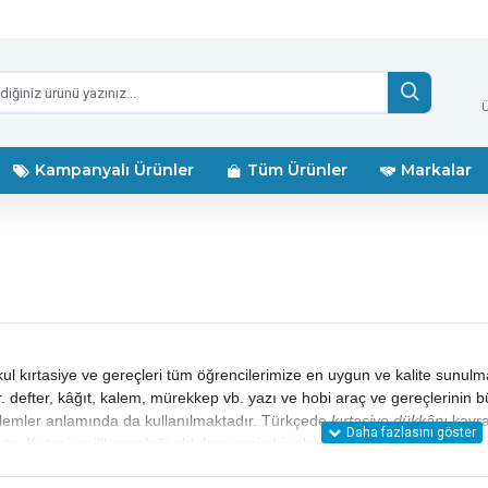
Ü
Kampanyalı Ürünler
Tüm Ürünler
Markalar
kul kırtasiye ve gereçleri tüm öğrencilerimize en uygun ve kalite sunulm
. defter, kâğıt, kalem, mürekkep vb. yazı ve hobi araç ve gereçlerinin 
şlemler anlamında da kullanılmaktadır. Türkçede
kırtasiye dükkânı
kavra
tır. Kırtasiyecilik mesleği oldukça geniş bir alanı kapsar. Bu kapsam içi
 yanı sıra,
kâğıt
, zımba teli, yapıştırıcı vb. sarf malzemeleri de bulunur.