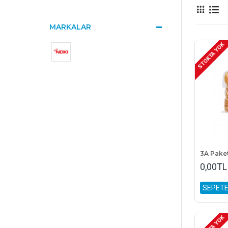
Kırtasiye
firmamızd
MARKALAR
STOKTA YOK
0,00TL
SEPETE