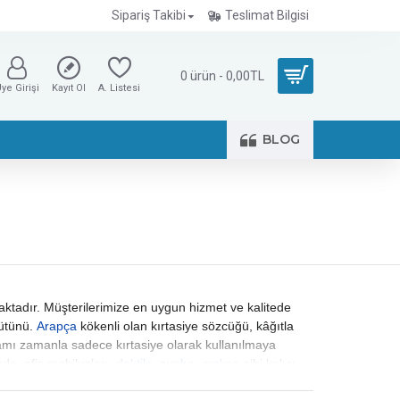
Sipariş Takibi
Teslimat Bilgisi
0 ürün - 0,00TL
ye Girişi
Kayıt Ol
A. Listesi
BLOG
aktadır. Müşterilerimize en uygun hizmet ve kalitede
bütünü.
Arapça
kökenli olan kırtasiye sözcüğü, kâğıtla
mı zamanla sadece kırtasiye olarak kullanılmaya
nde, ofis mobilyaları,
daktilo
,
zımba
,
makas
gibi kalıcı