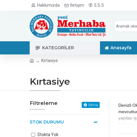
Hakkımızda
İletişim
S.S.S
KATEGORILER
Anasayfa
Kırtasiye
Kırtasiye
Filtreleme
Sıfırla
Denizli O
mevcuttur
yapılan i
STOK DURUMU
başlanmış
ürünlerin
Stokta Yok