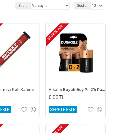
iye'de resmî kurumların kırtasiye gereksinimleri,
Sırala:
Göster:
STOKTA YOK
ırmızı Koli Kalemi
Alkalin Büyük Boy Pil 2'li Paket
0,00TL
 EKLE
SEPETE EKLE