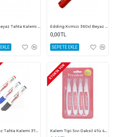
Eddıng Beyaz Tahta Kalemi E-360Xl Siyah
Edding Kırmızı 360xl Beyaz Tahta Kalemi
0,00TL
 EKLE
SEPETE EKLE
STOKTA YOK
Jet1 Beyaz Tahta Kalemi 3'lü Set Siyah, Mavi, Kırmızı
Kalem Tipi Sıvı Daksil 4'lü 4x8ml