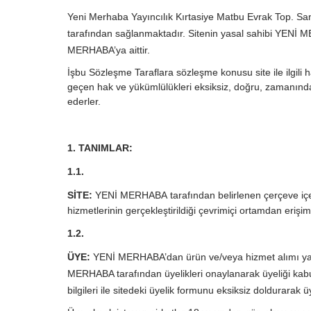
Yeni Merhaba Yayıncılık Kırtasiye Matbu Evrak Top. San
tarafından sağlanmaktadır. Sitenin yasal sahibi YENİ ME
MERHABA’ya aittir.
İşbu Sözleşme Taraflara sözleşme konusu site ile ilgili 
geçen hak ve yükümlülükleri eksiksiz, doğru, zamanında 
ederler.
1. TANIMLAR:
1.1.
SİTE:
YENİ MERHABA
tarafından belirlenen çerçeve içer
hizmetlerinin gerçekleştirildiği çevrimiçi ortamdan erişi
1.2.
ÜYE:
YENİ MERHABA’dan ürün ve/veya hizmet alımı yap
MERHABA tarafından üyelikleri onaylanarak üyeliği kabul 
bilgileri ile sitedeki üyelik formunu eksiksiz doldurarak üy