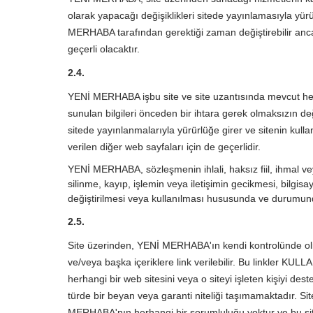
olarak yapacağı değişiklikleri sitede yayınlamasıyla yür
MERHABA tarafından gerektiği zaman değiştirebilir ancak
geçerli olacaktır.
2.4.
YENİ MERHABA işbu site ve site uzantısında mevcut her t
sunulan bilgileri önceden bir ihtara gerek olmaksızın de
sitede yayınlanmalarıyla yürürlüğe girer ve sitenin kullanı
verilen diğer web sayfaları için de geçerlidir.
YENİ MERHABA, sözleşmenin ihlali, haksız fiil, ihmal vey
silinme, kayıp, işlemin veya iletişimin gecikmesi, bilgisaya
değiştirilmesi veya kullanılması hususunda ve durumun
2.5.
Site üzerinden, YENİ MERHABA'ın kendi kontrolünde olma
ve/veya başka içeriklere link verilebilir. Bu linkler K
herhangi bir web sitesini veya o siteyi işleten kişiyi des
türde bir beyan veya garanti niteliği taşımamaktadır. Site
MERHABA'nın herhangi bir sorumluluğu yoktur ve bu site