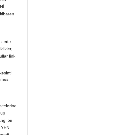
ENİ
itibaren
sitede
likler,
llar link
esinti,
ilmesi,
itelerine
lup
ngi bir
a YENİ
kendi