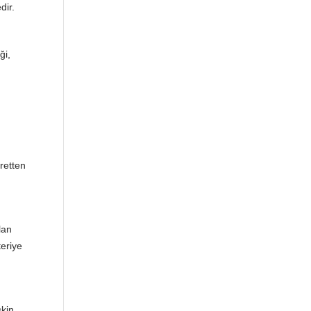
dir.
ği,
retten
lan
eriye
şkin