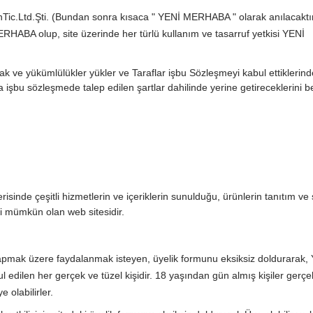
Tic.Ltd.Şti. (Bundan sonra kısaca " YENİ MERHABA " olarak anılacaktır
RHABA olup, site üzerinde her türlü kullanım ve tasarruf yetkisi YENİ
hak ve yükümlülükler yükler ve Taraflar işbu Sözleşmeyi kabul ettiklerin
işbu sözleşmede talep edilen şartlar dahilinde yerine getireceklerini 
isinde çeşitli hizmetlerin ve içeriklerin sunulduğu, ürünlerin tanıtım ve 
mi mümkün olan web sitesidir.
mak üzere faydalanmak isteyen, üyelik formunu eksiksiz doldurarak,
edilen her gerçek ve tüzel kişidir. 18 yaşından gün almış kişiler gerçe
e olabilirler.