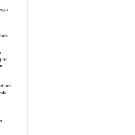
/veya
çinde
a
iler
r.
 etmek
umlu
rı,
f