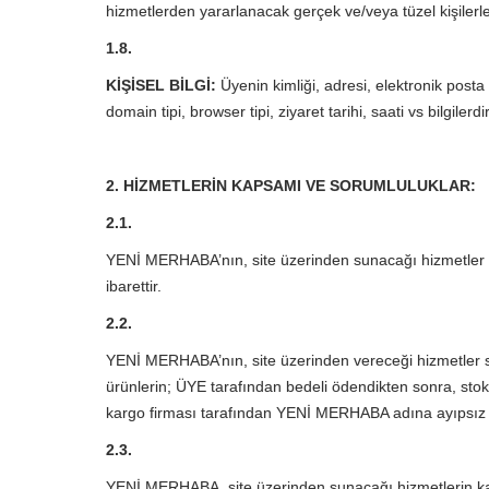
hizmetlerden yararlanacak gerçek ve/veya tüzel kişile
1.8.
KİŞİSEL BİLGİ:
Üyenin kimliği, adresi, elektronik posta 
domain tipi, browser tipi, ziyaret tarihi, saati vs bilgilerdir
2. HİZMETLERİN KAPSAMI VE SORUMLULUKLAR:
2.1.
YENİ MERHABA’nın, site üzerinden sunacağı hizmetler ge
ibarettir.
2.2.
YENİ MERHABA’nın, site üzerinden vereceği hizmetler 
ürünlerin; ÜYE tarafından bedeli ödendikten sonra, st
kargo firması tarafından YENİ MERHABA adına ayıpsız ol
2.3.
YENİ MERHABA, site üzerinden sunacağı hizmetlerin kaps