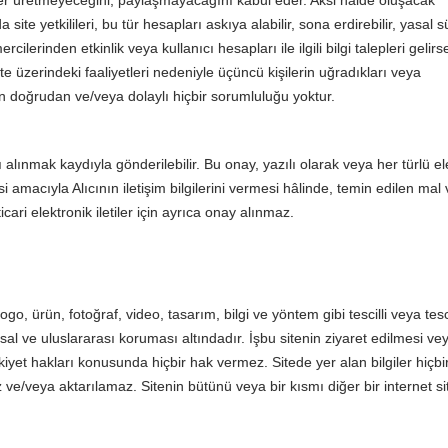
rikler üretmeyeceğini, paylaşmayacağını kabul eder. Aksi halde oluşacak
 yetkilileri, bu tür hesapları askıya alabilir, sona erdirebilir, yasal s
ilerinden etkinlik veya kullanıcı hesapları ile ilgili bilgi talepleri gelirs
e üzerindeki faaliyetleri nedeniyle üçüncü kişilerin uğradıkları veya
 doğrudan ve/veya dolaylı hiçbir sorumluluğu yoktur.
rı alınmak kaydıyla gönderilebilir. Bu onay, yazılı olarak veya her türlü el
mesi amacıyla Alıcının iletişim bilgilerini vermesi hâlinde, temin edilen mal
icari elektronik iletiler için ayrıca onay alınmaz.
go, ürün, fotoğraf, video, tasarım, bilgi ve yöntem gibi tescilli veya tesc
al ve uluslararası koruması altındadır. İşbu sitenin ziyaret edilmesi ve
iyet hakları konusunda hiçbir hak vermez. Sitede yer alan bilgiler hiçbi
/veya aktarılamaz. Sitenin bütünü veya bir kısmı diğer bir internet si