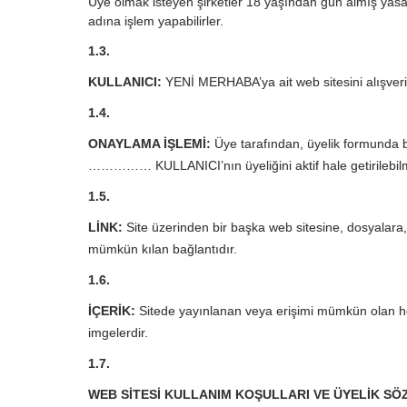
Üye olmak isteyen şirketler 18 yaşından gün almış yasal 
adına işlem yapabilirler.
1.3.
KULLANICI:
YENİ MERHABA’ya ait web sitesini alışveri
1.4.
ONAYLAMA İŞLEMİ:
Üye tarafından, üyelik formunda 
…………… KULLANICI’nın üyeliğini aktif hale getirilebilme
1.5.
LİNK:
Site üzerinden bir başka web sitesine, dosyalara, 
mümkün kılan bağlantıdır.
1.6.
İÇERİK:
Sitede yayınlanan veya erişimi mümkün olan her 
imgelerdir.
1.7.
WEB SİTESİ KULLANIM KOŞULLARI VE ÜYELİK SÖ