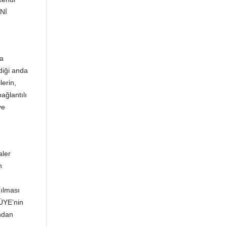
ENİ
ya
ldiği anda
lerin,
ağlantılı
ve
aler
n
nılması
ÜYE’nin
ından