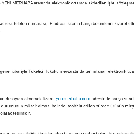
rle YENİ MERHABA arasında elektronik ortamda akdedilen işbu sözleşme
adresi, telefon numarası, IP adresi, sitenin hangi bölümlerini ziyaret etti
.
nel itibariyle Tüketici Hukuku mevzuatında tanımlanan elektronik tica
sınırlı sayıda olmamak üzere;
yenimerhaba.com
adresinde satışa sunu
ok durumunun müsait olması halinde, taahhüt edilen sürede ürünün müşt
arak teslimidir.
amını ve niteliğini belirlemekte tamamen serbest olup, hizmetlere ili