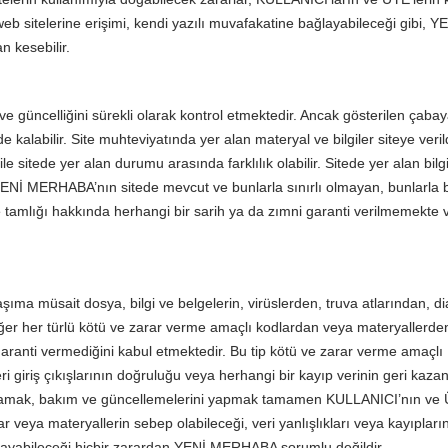
 sitelerine erişimi, kendi yazılı muvafakatine bağlayabileceği gibi, Y
 kesebilir.
 güncelliğini sürekli olarak kontrol etmektedir. Ancak gösterilen çaba
inde kalabilir. Site muhteviyatında yer alan materyal ve bilgiler siteye veri
e sitede yer alan durumu arasında farklılık olabilir. Sitede yer alan bilgi
e YENİ MERHABA’nın sitede mevcut ve bunlarla sınırlı olmayan, bunlarla b
le tamlığı hakkında herhangi bir sarih ya da zımni garanti verilmemekte 
a müsait dosya, bilgi ve belgelerin, virüslerden, truva atlarından, di
ğer her türlü kötü ve zarar verme amaçlı kodlardan veya materyallerde
garanti vermediğini kabul etmektedir. Bu tip kötü ve zarar verme amaçlı
i giriş çıkışlarının doğruluğu veya herhangi bir kayıp verinin geri kaza
rşılamak, bakım ve güncellemelerini yapmak tamamen KULLANICI’nın ve 
 veya materyallerin sebep olabileceği, veri yanlışlıkları veya kayıplar
rayabileceği hiçbir zarardan YENİ MERHABA sorumlu değildir.