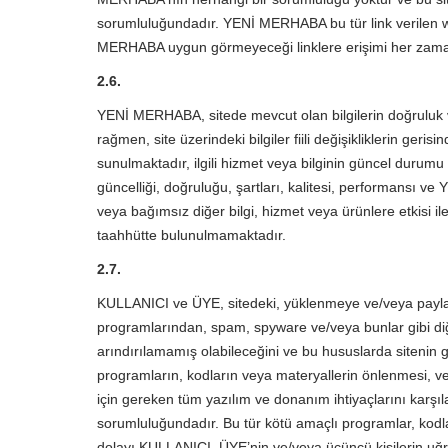
sorumluluğundadır. YENİ MERHABA bu tür link verilen web
MERHABA uygun görmeyeceği linklere erişimi her zaman
2.6.
YENİ MERHABA, sitede mevcut olan bilgilerin doğruluk ve
rağmen, site üzerindeki bilgiler fiili değişikliklerin geris
sunulmaktadır, ilgili hizmet veya bilginin güncel durumu il
güncelliği, doğruluğu, şartları, kalitesi, performansı v
veya bağımsız diğer bilgi, hizmet veya ürünlere etkisi i
taahhütte bulunulmamaktadır.
2.7.
KULLANICI ve ÜYE, sitedeki, yüklenmeye ve/veya paylaşım
programlarından, spam, spyware ve/veya bunlar gibi di
arındırılamamış olabileceğini ve bu hususlarda sitenin 
programların, kodların veya materyallerin önlenmesi, ver
için gereken tüm yazılım ve donanım ihtiyaçlarını ka
sorumluluğundadır. Bu tür kötü amaçlı programlar, kodlar
dolayı KULLANICI, ÜYE’nin ve/veya üçüncü kişilerin uğ