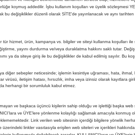
ürlüğe koymuş addedilir. İşbu kullanım koşulları ve üyelik sözleşmesi Y
 bu değişiklikler düzenli olarak SİTE'de yayınlanacak ve aynı tarihten 
ür hizmet, ürün, kampanya vs. bilgiler ve siteyi kullanma koşulları ile 
ğiştirme, yayını durdurma ve/veya duraklatma hakkını saklı tutar. Değişik
mı ya da siteye giriş ile bu değişiklikler de kabul edilmiş sayılır. Bu koşu
a diğer sebepler neticesinde; işlemin kesintiye uğraması, hata, ihmal, k
r virüsü, iletişim hatası, hırsızlık, imha veya izinsiz olarak kayıtlara gir
da herhangi bir sorumluluk kabul etmez.
yan ve başkaca üçüncü kişilerin sahip olduğu ve işlettiği başka web s
ULLANICI’lara ve ÜYE’lere yönlenme kolaylığı sağlamak amacıyla konmuş o
teklememektedir. Link verilen web sitesinin içerdiği bilgilere yönelik herha
 üzerindeki linkler vasıtasıyla erişilen web siteleri ve içerikleri hakkınd
lerin kullanımıyla doğabilecek zararlar, KULLANICI’ların ve ÜYE’lerin 