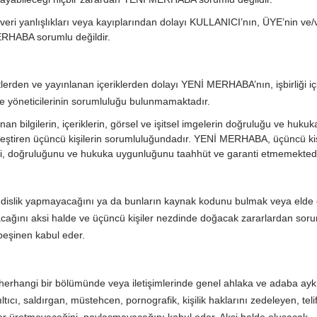
 veri yanlışlıkları veya kayıplarından dolayı KULLANICI’nın, ÜYE’nin ve
ERHABA sorumlu değildir.
tlerden ve yayınlanan içeriklerden dolayı YENİ MERHABA’nın, işbirliği i
 yöneticilerinin sorumluluğu bulunmamaktadır.
n bilgilerin, içeriklerin, görsel ve işitsel imgelerin doğruluğu ve hukuk
eştiren üçüncü kişilerin sorumluluğundadır. YENİ MERHABA, üçüncü kiş
ğini, doğruluğunu ve hukuka uygunluğunu taahhüt ve garanti etmemektedi
dislik yapmayacağını ya da bunların kaynak kodunu bulmak veya elde
ağını aksi halde ve üçüncü kişiler nezdinde doğacak zararlardan sor
peşinen kabul eder.
n herhangi bir bölümünde veya iletişimlerinde genel ahlaka ve adaba aykı
tıcı, saldırgan, müstehcen, pornografik, kişilik haklarını zedeleyen, teli