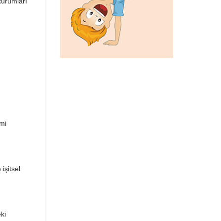
kurumları
imi
işitsel
eki