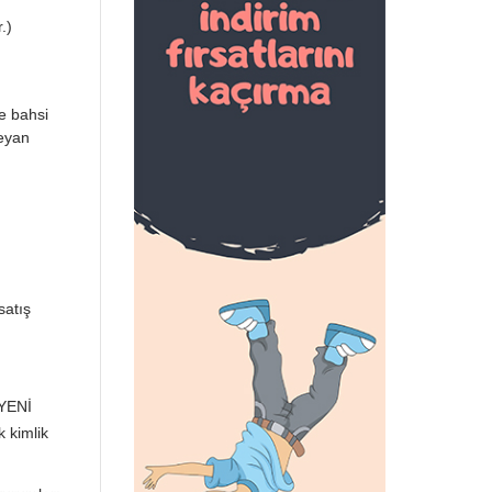
.)
de bahsi
beyan
satış
 YENİ
k kimlik