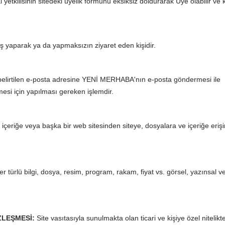
yetkilisinin sitedeki üyelik formunu eksiksiz doldurarak Üye olabilir ve 
ş yaparak ya da yapmaksızın ziyaret eden kişidir.
belirtilen e-posta adresine YENİ MERHABA'nın e-posta göndermesi ile
si için yapılması gereken işlemdir.
içeriğe veya başka bir web sitesinden siteye, dosyalara ve içeriğe eriş
türlü bilgi, dosya, resim, program, rakam, fiyat vs. görsel, yazınsal ve 
ZLEŞMESİ:
Site vasıtasıyla sunulmakta olan ticari ve kişiye özel nitelikt