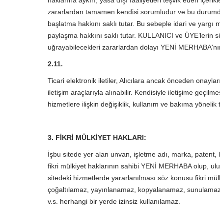
haklarına aykırı, yasa dışı faaliyetleri teşvik eden içe
zararlardan tamamen kendisi sorumludur ve bu durumda site
başlatma hakkını saklı tutar. Bu sebeple idari ve yargı merc
paylaşma hakkını saklı tutar. KULLANICI ve ÜYE’lerin sit
uğrayabilecekleri zararlardan dolayı YENİ MERHABA'nın
2.11.
Ticari elektronik iletiler, Alıcılara ancak önceden onayla
iletişim araçlarıyla alınabilir. Kendisiyle iletişime geçil
hizmetlere ilişkin değişiklik, kullanım ve bakıma yönelik t
3. FİKRİ MÜLKİYET HAKLARI:
İşbu sitede yer alan unvan, işletme adı, marka, patent, lo
fikri mülkiyet haklarının sahibi YENİ MERHABA olup, ulus
sitedeki hizmetlerde yararlanılması söz konusu fikri mülk
çoğaltılamaz, yayınlanamaz, kopyalanamaz, sunulamaz ve
v.s. herhangi bir yerde izinsiz kullanılamaz.