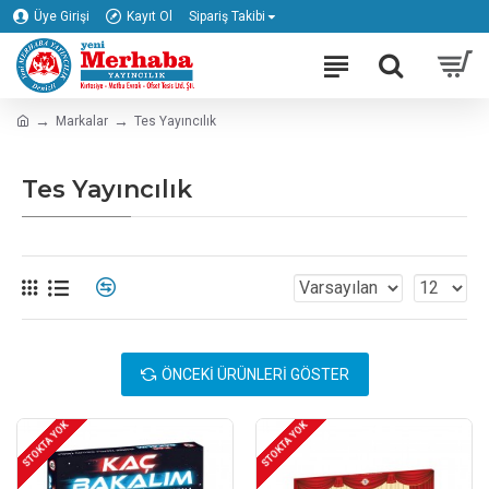
Üye Girişi
Kayıt Ol
Sipariş Takibi
Markalar
Tes Yayıncılık
Tes Yayıncılık
ÖNCEKI ÜRÜNLERI GÖSTER
STOKTA YOK
STOKTA YOK