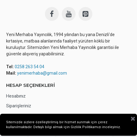
ABONE OL
Yeni Merhaba Yayıncılık, 1994 yılından bu yana Denizli'de
kırtasiye, matbaa alanlarında faaliyet yürüten köklü bir
kuruluştur. Sitemizden Yeni Merhaba Yayıncılık garantisi ile
güvenle alışveriş yapabilirsiniz.
Tel:
0258 263 54 04
Mail:
yenimerhaba@gmail.com
HESAP SEÇENEKLERİ
Hesabınız
Sitemizde sizlere özelleştirilmiş bir hizmet sunmak için çerez
ÜRÜNLERI FILTRELE
kullanılmaktadır. Detaylı bilgi almak için
Gizlilik Politikamızı
inceleyiniz.
Siparişleriniz