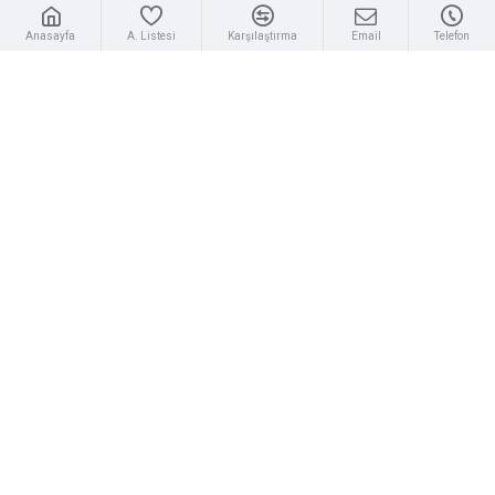
Alışveriş Listesi
Anasayfa
A. Listesi
Karşılaştırma
Email
Telefon
Haber Bülteni
Hediye Çeki
BİLGİ SAYFALARI
Gizlilik Sözleşmesi
Mesafeli Satış Sözleşmesi
İptal, İade ve Değişim
Ödeme ve Teslimat
Üyelik & Kullanım Koşulları
HIZLI LİNKLER
Hakkımızda
İletişim
Geri İade