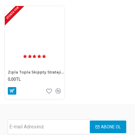
STOKTA YOK
Zıpla Topla Skippty Strateji Ve Akıl Oyunu
0,00TL
Son ürüne ulaşıldı...