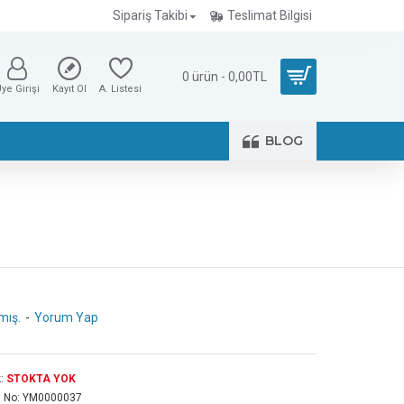
Sipariş Takibi
Teslimat Bilgisi
0 ürün - 0,00TL
ye Girişi
Kayıt Ol
A. Listesi
BLOG
mış.
-
Yorum Yap
:
STOKTA YOK
 No:
YM0000037