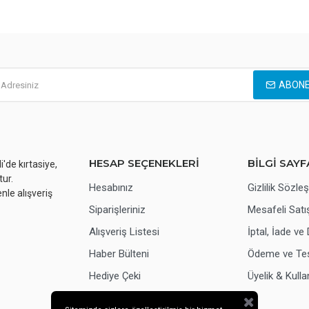
ABONE
HESAP SEÇENEKLERİ
BİLGİ SAYF
'de kırtasiye,
tur.
Hesabınız
Gizlilik Sözl
nle alışveriş
Siparişleriniz
Mesafeli Sat
Alışveriş Listesi
İptal, İade ve
Haber Bülteni
Ödeme ve Tes
Hediye Çeki
Üyelik & Kulla